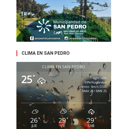
CLIMA EN SAN PEDRO
CLIMA EN SAN PEDRO
25
°
light rain
93% humedad
viento: 6m/s OSO
MAX 26 • MIN 25
26
29
29
°
°
°
JUE
VIE
SAB