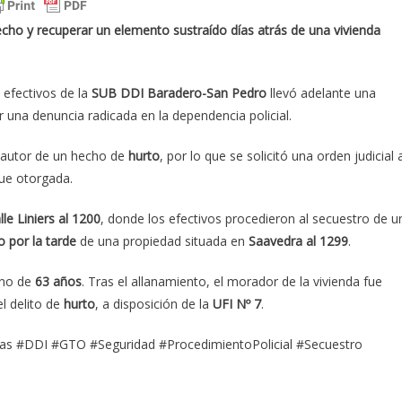
hecho y recuperar un elemento sustraído días atrás de una vivienda
 efectivos de la
SUB DDI Baradero-San Pedro
llevó adelante una
or una denuncia radicada en la dependencia policial.
to autor de un hecho de
hurto
, por lo que se solicitó una orden judicial a
fue otorgada.
lle Liniers al 1200
, donde los efectivos procedieron al secuestro de u
 por la tarde
de una propiedad situada en
Saavedra al 1299
.
ino de
63 años
. Tras el allanamiento, el morador de la vivienda fue
l delito de
hurto
, a disposición de la
UFI Nº 7
.
olas #DDI #GTO #Seguridad #ProcedimientoPolicial #Secuestro