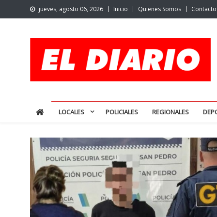
Skip
jueves, agosto 06, 2026
Inicio
Quienes Somos
Contacto
to
content
El Diario de San Pedro | N
Noticias de San Pedro y la región
LOCALES
POLICIALES
REGIONALES
DEP