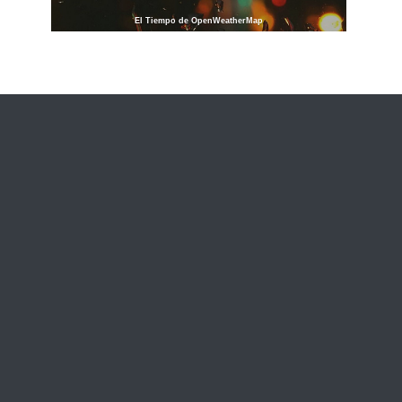
El Tiempo de OpenWeatherMap