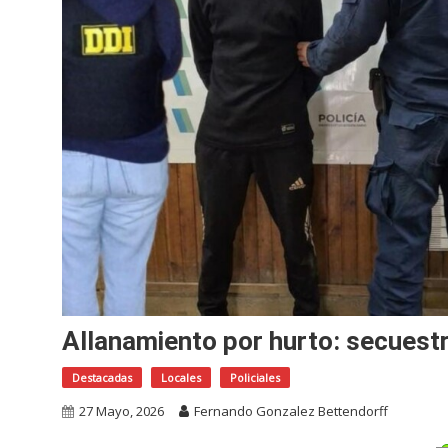
Allanamiento por hurto: secuest
Destacadas
Locales
Policiales
27 Mayo, 2026
Fernando Gonzalez Bettendorff