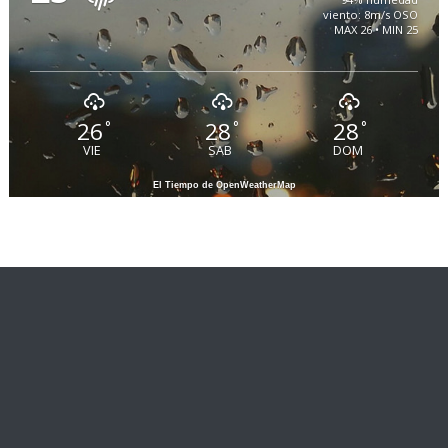
viento: 8m/s OSO
MAX 26 • MIN 25
26
28
28
°
°
°
VIE
SAB
DOM
El Tiempo de OpenWeatherMap