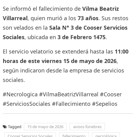
Se informó el fallecimiento de
Vilma Beatriz
Villarreal
, quien murió a los
73 años
. Sus restos
son velados en la
Sala N° 3 de Cooser Servicios
Sociales
, ubicada en
3 de Febrero 1475
.
El servicio velatorio se extenderá hasta las
11:00
horas de este viernes 15 de mayo de 2026
,
según indicaron desde la empresa de servicios
sociales.
#Necrologica #VilmaBeatrizVillarreal #Cooser
#ServiciosSociales #Fallecimiento #Sepelios
Tagged
15 de mayo de 2026
avisos fúnebres
Cooser Servicios Sociales
fallecimiento
necrológica