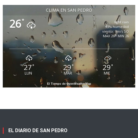
CLIMA EN SAN PEDRO
26
°
light rain
93% humedad
viento: 8m/s SO
MAX 26 • MIN 26
27
29
29
°
°
°
LUN
MAR
MIE
El Tiempo de OpenWeatherMap
EL DIARIO DE SAN PEDRO