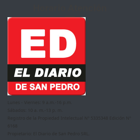
Horario Atención
Lunes - Viernes: 9 a.m.-16 p.m.
Sábados: 10 a. m.-13 p. m.
Registro de la Propiedad Intelectual Nº 5335348 Edición Nº
6168
Propietario: El Diario de San Pedro SRL.