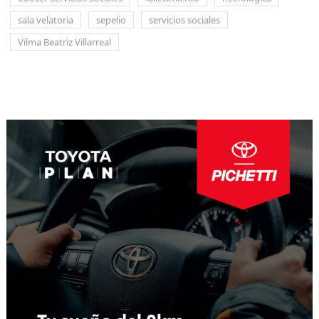
sala velatoria
sepelio
servicios sociales
Vilma Beatriz Villarreal
Navegación
de
entradas