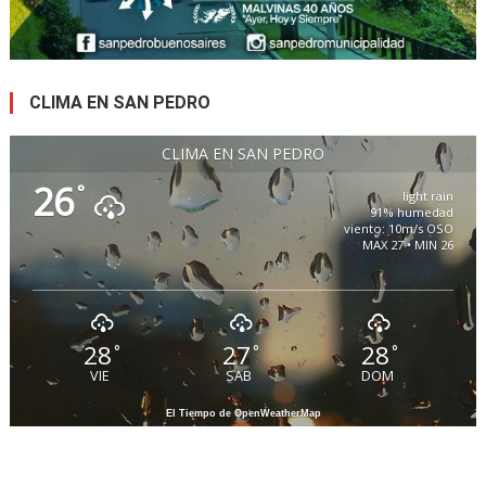
CLIMA EN SAN PEDRO
CLIMA EN SAN PEDRO
26
°
light rain
91% humedad
viento: 10m/s OSO
MAX 27 • MIN 26
28
27
28
°
°
°
VIE
SAB
DOM
El Tiempo de OpenWeatherMap