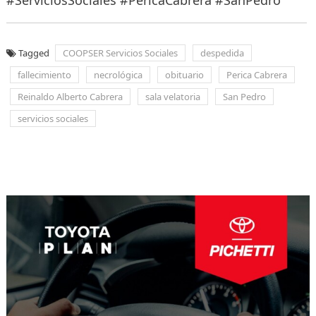
Tagged
COOPSER Servicios Sociales
despedida
fallecimiento
necrológica
obituario
Perica Cabrera
Reinaldo Alberto Cabrera
sala velatoria
San Pedro
servicios sociales
Navegación
de
entradas