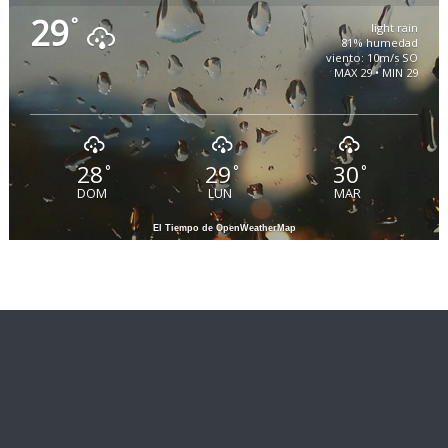
29
°
light rain
81% humedad
viento: 10m/s SO
MAX 29 • MIN 29
28
29
30
°
°
°
DOM
LUN
MAR
El Tiempo de OpenWeatherMap