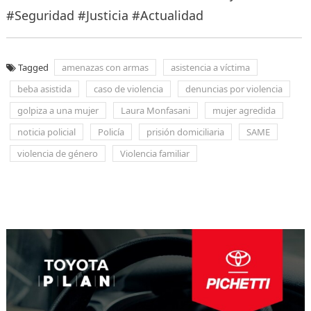
#Seguridad #Justicia #Actualidad
Tagged
amenazas con armas
asistencia a víctima
beba asistida
caso de violencia
denuncias por violencia
golpiza a una mujer
Laura Monfasani
mujer agredida
noticia policial
Policía
prisión domiciliaria
SAME
violencia de género
Violencia familiar
Navegación
de
entradas