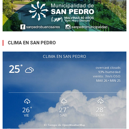
CLIMA EN SAN PEDRO
CLIMA EN SAN PEDRO
25
°
overcast clouds
93% humedad
viento: 7m/s OSO
MAX 26 • MIN 25
26
27
28
°
°
°
VIE
SAB
DOM
El Tiempo de OpenWeatherMap