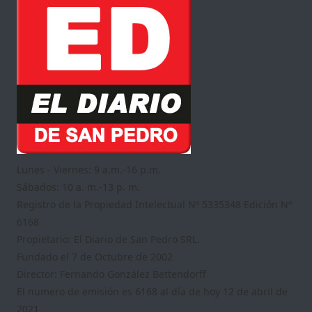
Lunes - Viernes: 9 a.m.-16 p.m.
Sábados: 10 a. m.-13 p. m.
Registro de la Propiedad Intelectual Nº 5335348 Edición Nº
6168
Propietario: El Diario de San Pedro SRL.
Fundado el 7 de Octubre de 2002
Director: Fernando González Bettendorff
El numero de emisión es 6168 al día de hoy 12 de abril de
2021