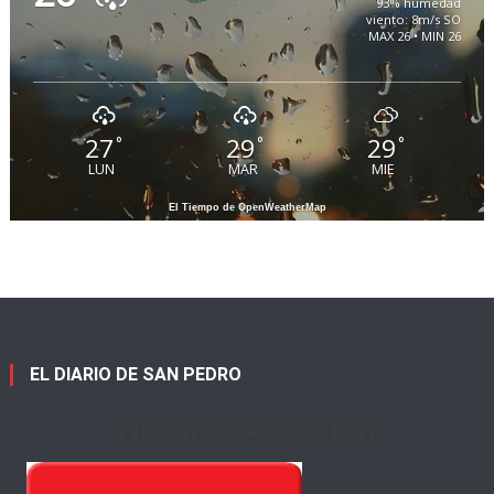
93% humedad
viento: 8m/s SO
MAX 26 • MIN 26
27
29
29
°
°
°
LUN
MAR
MIE
El Tiempo de OpenWeatherMap
EL DIARIO DE SAN PEDRO
Horario Atención