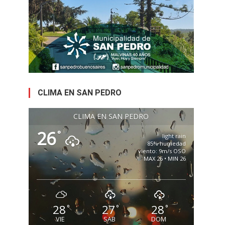
CLIMA EN SAN PEDRO
CLIMA EN SAN PEDRO
26
°
light rain
85% humedad
viento: 9m/s OSO
MAX 26 • MIN 26
28
27
28
°
°
°
VIE
SAB
DOM