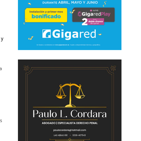
 y
a
as