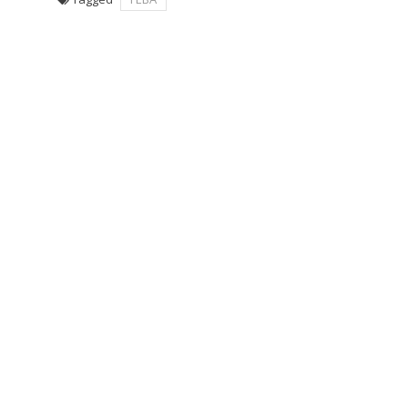
Navegación
de
entradas