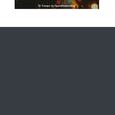
El Tiempo de OpenWeatherMap