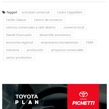
Tagged
actividad comercial
Carlos Cappelletti
Cecilio Salazar
Centro de comercio
centros comerciales a cielo abierto
comercio local
Daniel Churruarín
desarrollo económico
economía regional
empresarios bonaerenses
FEBA
industria
producción
proyectos comerciales
sector productivo
Navegación
de
entradas