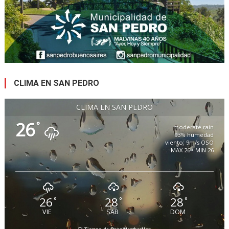
CLIMA EN SAN PEDRO
CLIMA EN SAN PEDRO
26
°
moderate rain
93% humedad
viento: 9m/s OSO
MAX 26 • MIN 26
26
28
28
°
°
°
VIE
SAB
DOM