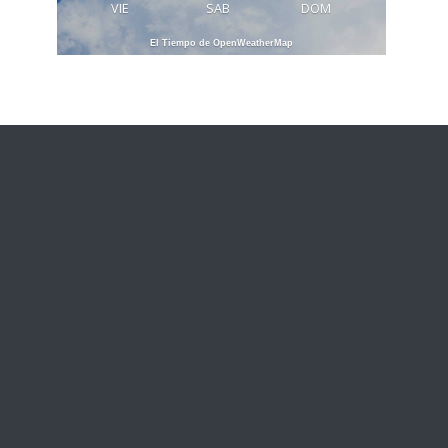
VIE
SAB
DOM
El Tiempo de OpenWeatherMap