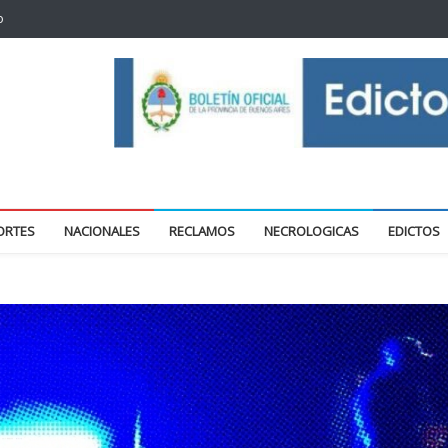
o
oticias locales y regionales
ORTES
NACIONALES
RECLAMOS
NECROLOGICAS
EDICTOS