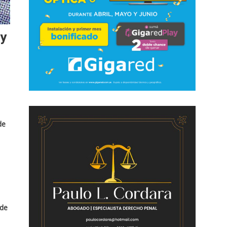
 y
de
 de