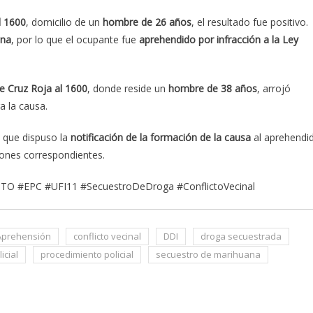
l 1600
, domicilio de un
hombre de 26 años
, el resultado fue positivo.
ana
, por lo que el ocupante fue
aprehendido por infracción a la Ley
le Cruz Roja al 1600
, donde reside un
hombre de 38 años
, arrojó
a la causa.
, que dispuso la
notificación de la formación de la causa
al aprehendi
iones correspondientes.
GTO #EPC #UFI11 #SecuestroDeDroga #ConflictoVecinal
Aprehensión
conflicto vecinal
DDI
droga secuestrada
icial
procedimiento policial
secuestro de marihuana