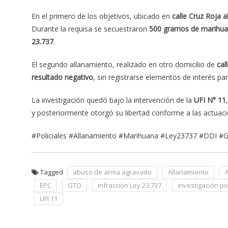
En el primero de los objetivos, ubicado en
calle Cruz Roja a
Durante la requisa se secuestraron
500 gramos de marihu
23.737
.
El segundo allanamiento, realizado en otro domicilio de
cal
resultado negativo
, sin registrarse elementos de interés par
La investigación quedó bajo la intervención de la
UFI N° 11
y posteriormente otorgó su libertad conforme a las actuac
#Policiales #Allanamiento #Marihuana #Ley23737 #DDI #
Tagged
abuso de arma agravado
Allanamiento
EPC
GTO
infracción Ley 23.737
investigación pol
UFI 11
Navegación