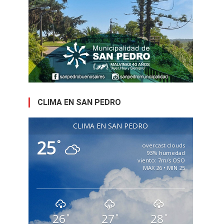
CLIMA EN SAN PEDRO
CLIMA EN SAN PEDRO
25
°
overcast clouds
93% humedad
viento: 7m/s OSO
MAX 26 • MIN 25
26
27
28
°
°
°