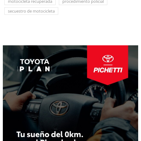
motocicleta recuperada
procedimiento policial
secuestro de motocicleta
Navegación
de
entradas