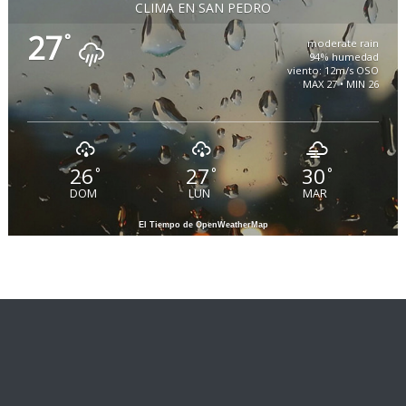
CLIMA EN SAN PEDRO
27
°
moderate rain
94% humedad
viento: 12m/s OSO
MAX 27 • MIN 26
26
27
30
°
°
°
DOM
LUN
MAR
El Tiempo de OpenWeatherMap