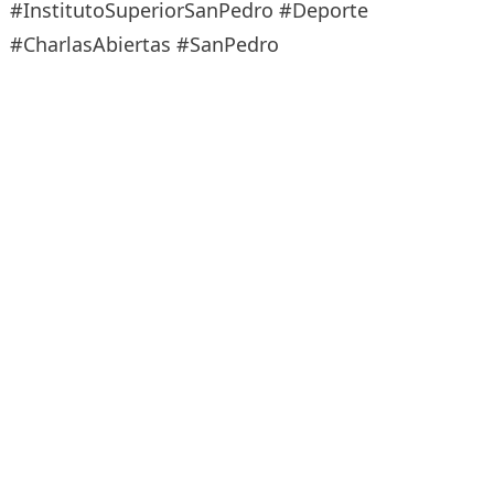
#InstitutoSuperiorSanPedro #Deporte
#CharlasAbiertas #SanPedro