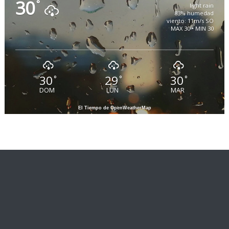
30
°
light rain
83% humedad
viento: 11m/s SO
MAX 30 • MIN 30
30
29
30
°
°
°
DOM
LUN
MAR
El Tiempo de OpenWeatherMap