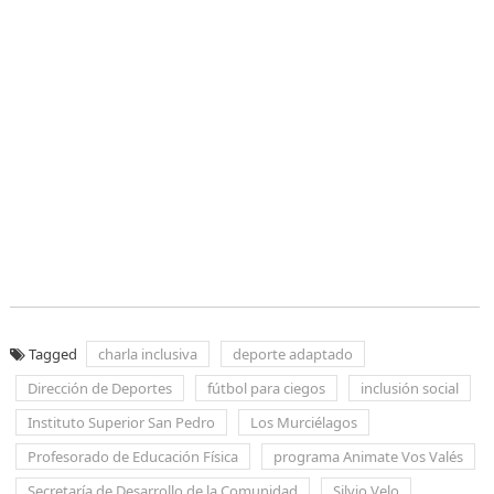
Tagged
charla inclusiva
deporte adaptado
Dirección de Deportes
fútbol para ciegos
inclusión social
Instituto Superior San Pedro
Los Murciélagos
Profesorado de Educación Física
programa Animate Vos Valés
Secretaría de Desarrollo de la Comunidad
Silvio Velo