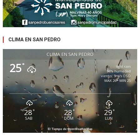
CLIMA EN SAN PEDRO
CLIMA EN SAN PEDRO
25
°
light rain
94% humedad
viento: 9m/s OSO
MAX 26 • MIN 25
28
28
29
°
°
°
SAB
DOM
LUN
El Tiempo de OpenWeatherMap