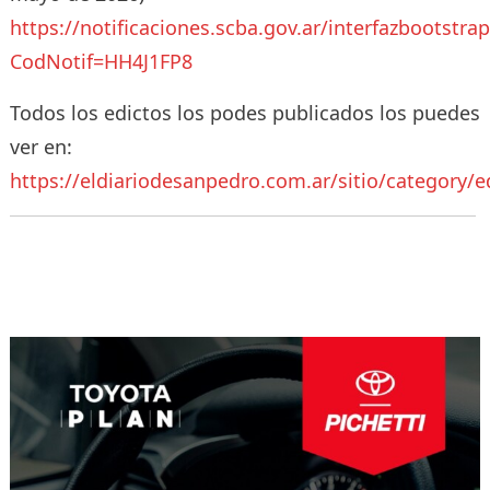
https://notificaciones.scba.gov.ar/interfazbootstra
CodNotif=HH4J1FP8
Todos los edictos los podes publicados los puedes
ver en:
https://eldiariodesanpedro.com.ar/sitio/category/e
Navegación
de
entradas