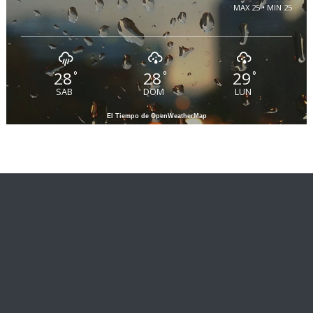
MAX 25 • MIN 25
28
28
29
°
°
°
SAB
DOM
LUN
El Tiempo de OpenWeatherMap