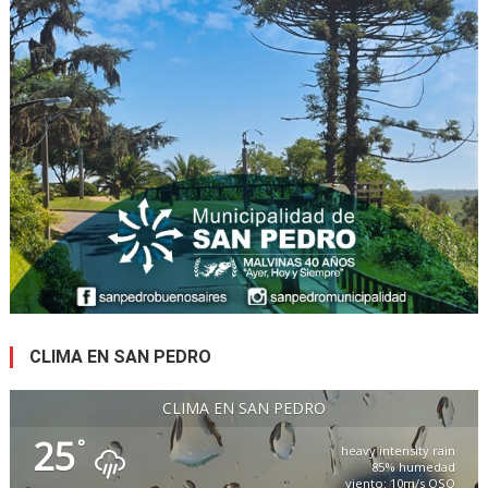
CLIMA EN SAN PEDRO
CLIMA EN SAN PEDRO
25
°
heavy intensity rain
85% humedad
viento: 10m/s OSO