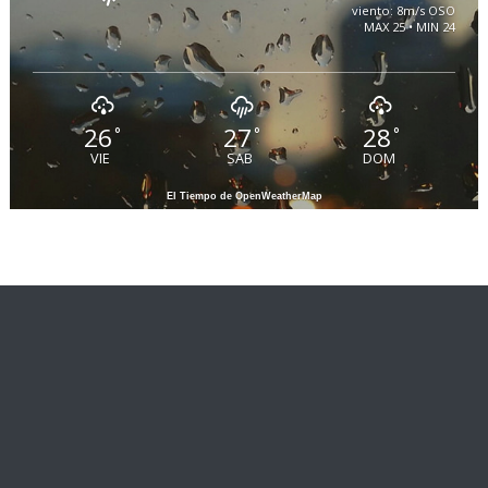
viento: 8m/s OSO
MAX 25 • MIN 24
26
27
28
°
°
°
VIE
SAB
DOM
El Tiempo de OpenWeatherMap