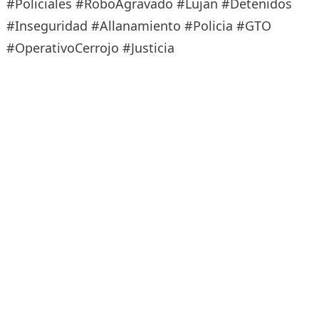
#Policiales #RoboAgravado #Lujan #Detenidos
#Inseguridad #Allanamiento #Policia #GTO
#OperativoCerrojo #Justicia