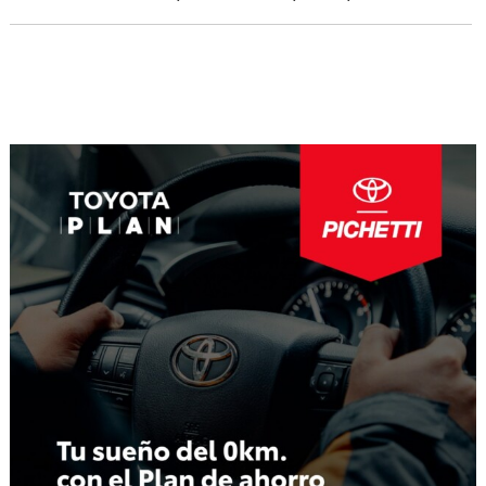
Navegación
de
entradas