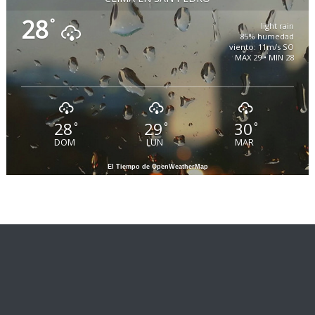
28
°
light rain
85% humedad
viento: 11m/s SO
MAX 29 • MIN 28
28
29
30
°
°
°
DOM
LUN
MAR
El Tiempo de OpenWeatherMap