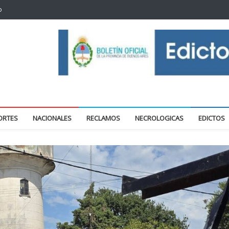
o
oticias locales y regionales
ORTES
NACIONALES
RECLAMOS
NECROLOGICAS
EDICTOS