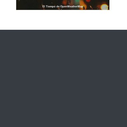
El Tiempo de OpenWeatherMap