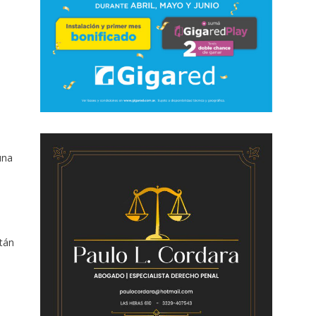
una
stán