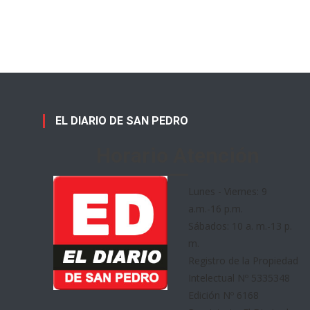
EL DIARIO DE SAN PEDRO
Horario Atención
Lunes - Viernes: 9
a.m.-16 p.m.
Sábados: 10 a. m.-13 p.
m.
Registro de la Propiedad
Intelectual Nº 5335348
Edición Nº 6168