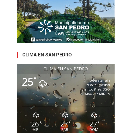
CLIMA EN SAN PEDRO
CLIMA EN SAN PEDRO
25
°
moderate rain
93% humedad
viento: 8m/s OSO
MAX 25 • MIN 25
26
27
27
°
°
°
VIE
SAB
DOM