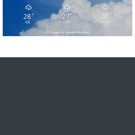
28
27
28
°
°
°
VIE
SAB
DOM
El Tiempo de OpenWeatherMap