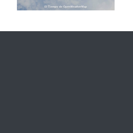
El Tiempo de OpenWeatherMap