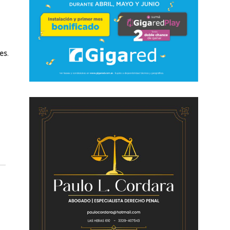
les
.