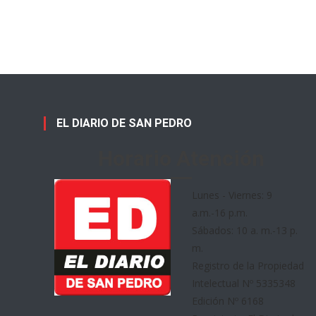
EL DIARIO DE SAN PEDRO
Horario Atención
Lunes - Viernes: 9
a.m.-16 p.m.
Sábados: 10 a. m.-13 p.
m.
Registro de la Propiedad
Intelectual Nº 5335348
Edición Nº 6168