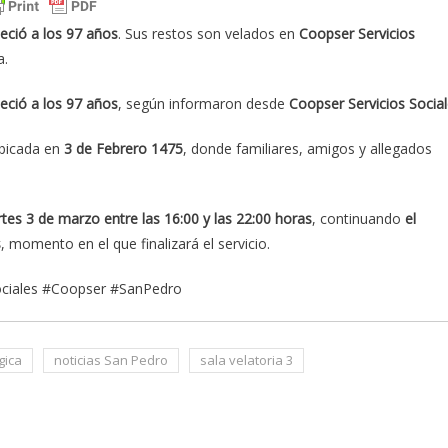
leció a los 97 años
. Sus restos son velados en
Coopser Servicios
a.
leció a los 97 años
, según informaron desde
Coopser Servicios Socia
ubicada en
3 de Febrero 1475
, donde familiares, amigos y allegados
artes 3 de marzo entre las 16:00 y las 22:00 horas
, continuando
el
s
, momento en el que finalizará el servicio.
Sociales #Coopser #SanPedro
gica
noticias San Pedro
sala velatoria 3