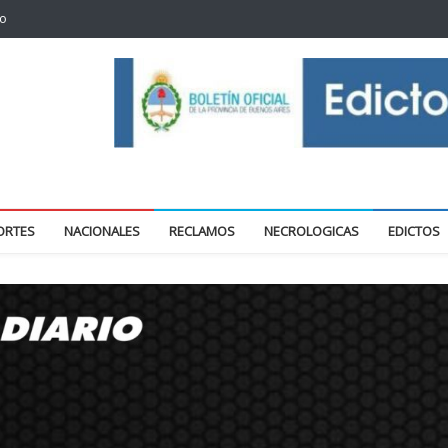
to
oticias locales y regionales
ORTES
NACIONALES
RECLAMOS
NECROLOGICAS
EDICTOS