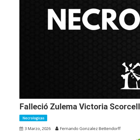
Falleció Zulema Victoria Scorcell
Necrologicas
3 Marzo, 2026
Fernando Gonzalez Bettendorff