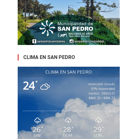
CLIMA EN SAN PEDRO
CLIMA EN SAN PEDRO
24
°
overcast clouds
93% humedad
viento: 10m/s O
MAX 25 • MIN 23
26
28
29
°
°
°
SAB
DOM
LUN