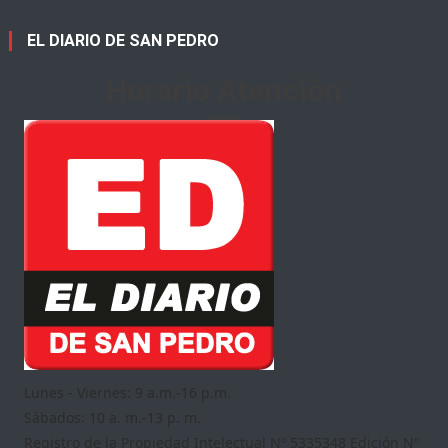
EL DIARIO DE SAN PEDRO
Horario Atención
Lunes - Viernes: 9 a.m.-16 p.m.
Sábados: 10 a. m.-13 p. m.
Registro de la Propiedad Intelectual Nº 5335348 Edición Nº