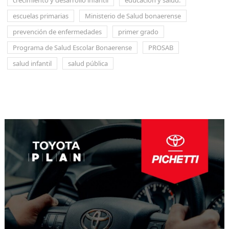
escuelas primarias
Ministerio de Salud bonaerense
prevención de enfermedades
primer grado
Programa de Salud Escolar Bonaerense
PROSAB
salud infantil
salud pública
Navegación
de
entradas