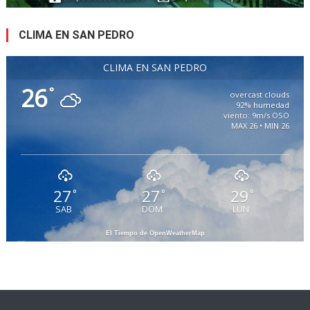
CLIMA EN SAN PEDRO
CLIMA EN SAN PEDRO
26
°
overcast clouds
92% humedad
viento: 9m/s OSO
MAX 26 • MIN 26
27
27
29
°
°
°
SAB
DOM
LUN
El Tiempo de OpenWeatherMap