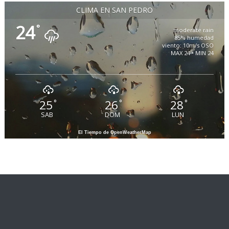
CLIMA EN SAN PEDRO
24
°
moderate rain
85% humedad
viento: 10m/s OSO
MAX 24 • MIN 24
25
26
28
°
°
°
SAB
DOM
LUN
El Tiempo de OpenWeatherMap