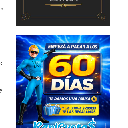
ta
el
y