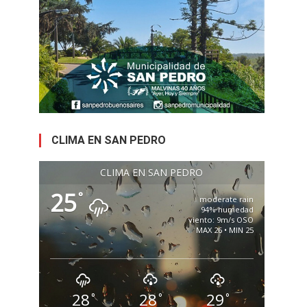
CLIMA EN SAN PEDRO
CLIMA EN SAN PEDRO
25
°
moderate rain
94% humedad
viento: 9m/s OSO
MAX 26 • MIN 25
28
28
29
°
°
°