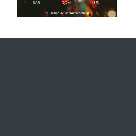
SAB
DOM
LUN
El Tiempo de OpenWeatherMap