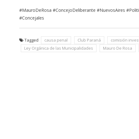
#MauroDeRosa #ConcejoDeliberante #NuevosAires #Politic
#Concejales
Tagged
causa penal
Club Paraná
comisión inves
Ley Orgánica de las Municipalidades
Mauro De Rosa
Navegación
de
entradas