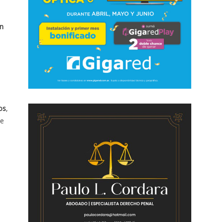
ón
os
,
se