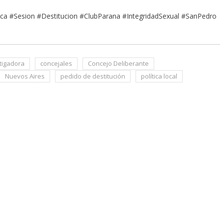
a #Sesion #Destitucion #ClubParana #IntegridadSexual #SanPedro
tigadora
concejales
Concejo Deliberante
Nuevos Aires
pedido de destitución
política local