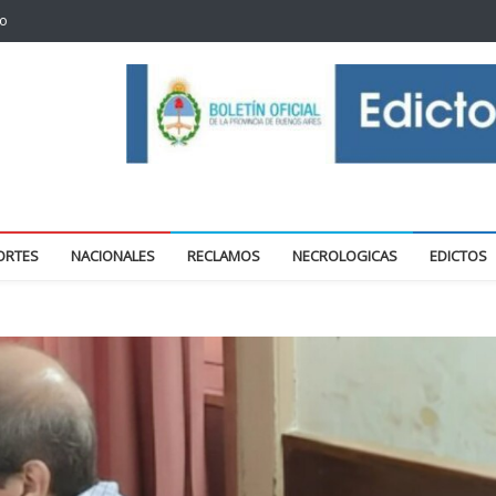
to
oticias locales y regionales
ORTES
NACIONALES
RECLAMOS
NECROLOGICAS
EDICTOS