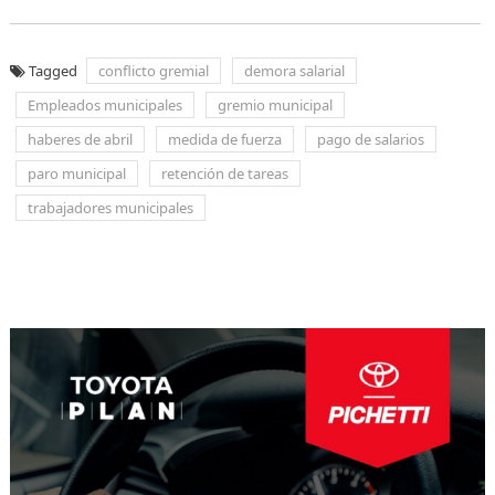
Tagged
conflicto gremial
demora salarial
Empleados municipales
gremio municipal
haberes de abril
medida de fuerza
pago de salarios
paro municipal
retención de tareas
trabajadores municipales
Navegación
de
entradas