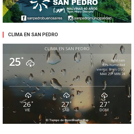
CLIMA EN SAN PEDRO
CLIMA EN SAN PEDRO
25
°
light rain
93% humedad
viento: 8m/s OSO
MAX 25 • MIN 24
26
27
27
°
°
°
VIE
SAB
DOM
El Tiempo de OpenWeatherMap