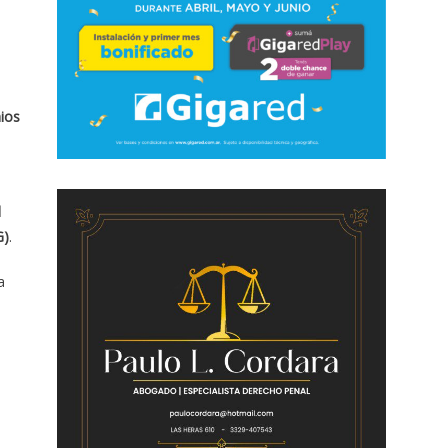
ios
d
G)
.
a