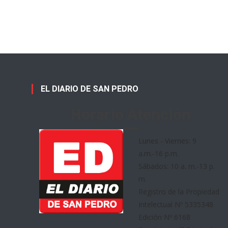
EL DIARIO DE SAN PEDRO
Horario Atención
Lunes - Viernes: 9
a.m.-16 p.m.
Sábados: 10 a. m.-13 p.
m.
Registro de la Propiedad
Intelectual Nº 5335348
Edición Nº 6168