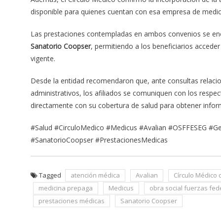
disponible para quienes cuentan con esa empresa de medic
Las prestaciones contempladas en ambos convenios se en
Sanatorio Coopser
, permitiendo a los beneficiarios acceder
vigente.
Desde la entidad recomendaron que, ante consultas relacio
administrativos, los afiliados se comuniquen con los respec
directamente con su cobertura de salud para obtener inform
#Salud #CirculoMedico #Medicus #Avalian #OSFFESEG #Ge
#SanatorioCoopser #PrestacionesMedicas
Tagged
atención médica
Avalian
Círculo Médico
medicina prepaga
Medicus
obra social fuerzas fed
prestaciones médicas
Sanatorio Coopser