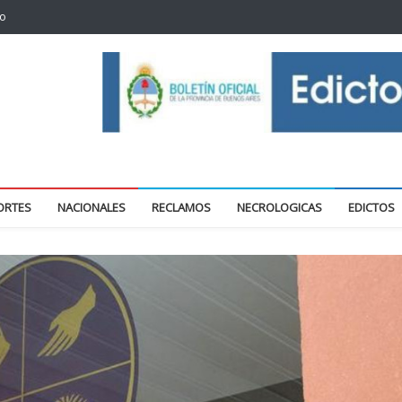
to
oticias locales y regionales
ORTES
NACIONALES
RECLAMOS
NECROLOGICAS
EDICTOS