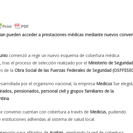
Avalian pueden acceder a prestaciones médicas mediante nuevos conven
junio
comenzó a regir un nuevo esquema de cobertura médica
, tras el proceso de selección realizado por el
Ministerio de Segurida
es de la
Obra Social de las Fuerzas Federales de Seguridad (OSFFESE
esarrollada por el organismo nacional, la empresa
Medicus
fue elegid
irados, pensionados, personal civil y grupos familiares de la
ntina
.
este convenio cuentan con cobertura a través de
Medicus
, pudiendo
 instituciones adheridas al sistema de salud local.
atención para afiliados de
Avalian
, ampliando la red de cobertura