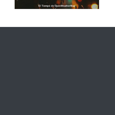
El Tiempo de OpenWeatherMap