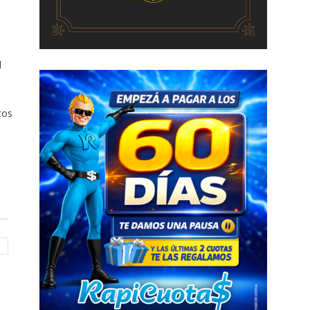
l
tos
a