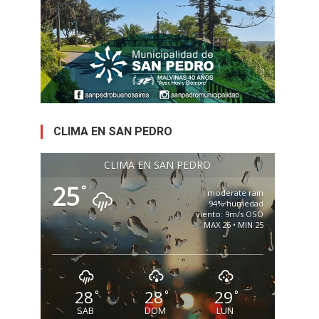
CLIMA EN SAN PEDRO
CLIMA EN SAN PEDRO
25
°
moderate rain
94% humedad
viento: 9m/s OSO
MAX 26 • MIN 25
28
28
29
°
°
°
SAB
DOM
LUN