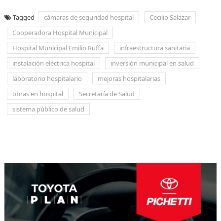
Tagged
cámaras de seguridad hospital
Cecilio Salazar
Cooperadora Hospital Municipal
Hospital Municipal Emilio Ruffa
infraestructura sanitaria
instalación eléctrica hospital
inversión municipal en salud
laboratorio hospitalario
mejoras hospitalarias
obras en hospital
Secretaría de Salud
sistema público de salud
Navegación
de
entradas