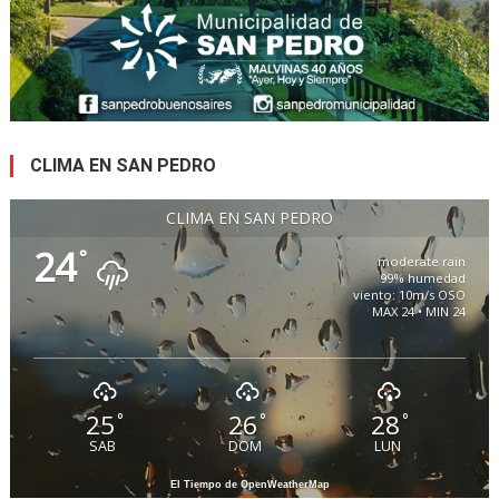
CLIMA EN SAN PEDRO
CLIMA EN SAN PEDRO
24
°
moderate rain
99% humedad
viento: 10m/s OSO
MAX 24 • MIN 24
25
26
28
°
°
°
SAB
DOM
LUN
El Tiempo de OpenWeatherMap