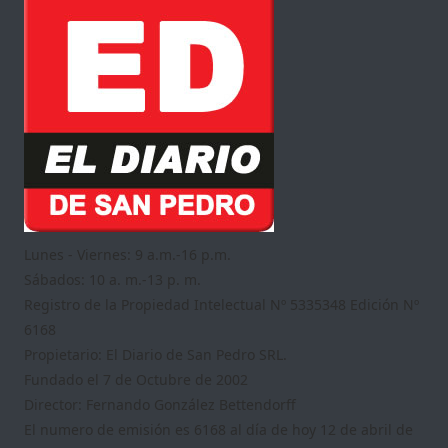
Lunes - Viernes: 9 a.m.-16 p.m.
Sábados: 10 a. m.-13 p. m.
Registro de la Propiedad Intelectual Nº 5335348 Edición Nº
6168
Propietario: El Diario de San Pedro SRL.
Fundado el 7 de Octubre de 2002
Director: Fernando González Bettendorff
El numero de emisión es 6168 al día de hoy 12 de abril de