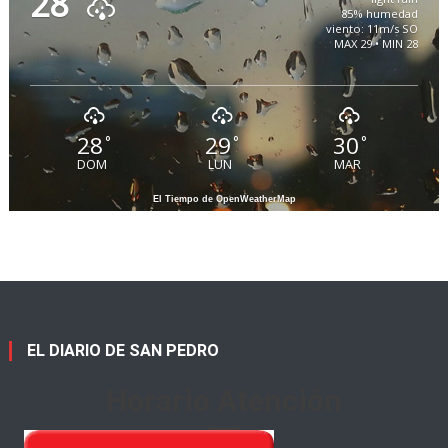
28
85% humedad
viento: 11m/s SO
MAX 29 • MIN 28
28
29
30
°
°
°
DOM
LUN
MAR
El Tiempo de OpenWeatherMap
EL DIARIO DE SAN PEDRO
Horario Atención