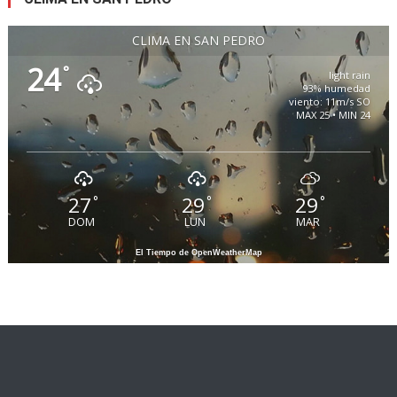
CLIMA EN SAN PEDRO
24
°
light rain
93% humedad
viento: 11m/s SO
MAX 25 • MIN 24
27
29
29
°
°
°
DOM
LUN
MAR
El Tiempo de OpenWeatherMap