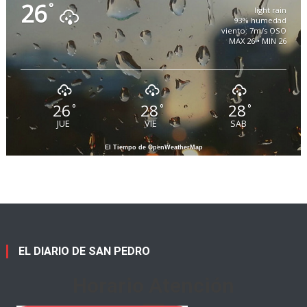
26
°
light rain
93% humedad
viento: 7m/s OSO
MAX 26 • MIN 26
26
28
28
°
°
°
JUE
VIE
SAB
El Tiempo de OpenWeatherMap
EL DIARIO DE SAN PEDRO
Horario Atención