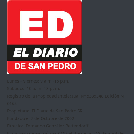
Lunes - Viernes: 9 a.m.-16 p.m.
Sábados: 10 a. m.-13 p. m.
Registro de la Propiedad Intelectual Nº 5335348 Edición Nº
6168
Propietario: El Diario de San Pedro SRL.
Fundado el 7 de Octubre de 2002
Director: Fernando González Bettendorff
El numero de emisión es 6168 al día de hoy 12 de abril de