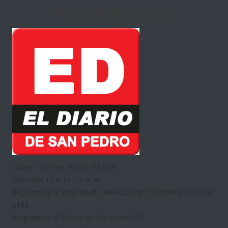
Horario Atención
Lunes - Viernes: 9 a.m.-16 p.m.
Sábados: 10 a. m.-13 p. m.
Registro de la Propiedad Intelectual Nº 5335348 Edición Nº
6168
Propietario: El Diario de San Pedro SRL.