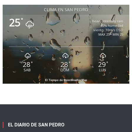
CLIMA EN SAN PEDRO
25
°
heavy intensity rain
85% humedad
viento: 10m/s OSO
MAX 25 • MIN 25
28
28
29
°
°
°
SAB
DOM
LUN
El Tiempo de OpenWeatherMap
EL DIARIO DE SAN PEDRO