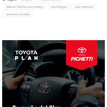
falleció Silvina Laura Seery
necrológica
sala velatoria
servicios sociales
Navegación
de
entradas