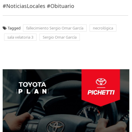
#NoticiasLocales #Obituario
Tagged
fallecimiento Sergio Omar García
necrológica
sala velatoria 3
Sergio Omar García
Navegación
de
entradas