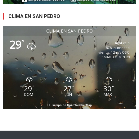
CLIMA EN SAN PEDRO
CLIMA EN SAN PEDRO
29
°
light rain
87% humedad
viento: 12m/s OSO
MAX 30 • MIN 29
29
27
30
°
°
°
DOM
LUN
MAR
El Tiempo de OpenWeatherMap