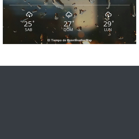
25
27
29
°
°
°
SAB
DOM
LUN
El Tiempo de OpenWeatherMap