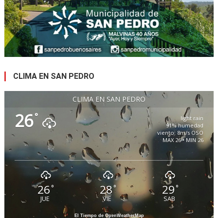
CLIMA EN SAN PEDRO
CLIMA EN SAN PEDRO
26
°
light rain
91% humedad
viento: 8m/s OSO
MAX 26 • MIN 26
26
28
29
°
°
°
JUE
VIE
SAB
El Tiempo de OpenWeatherMap