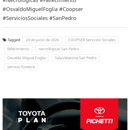
#OsvaldoMiguelFoglia #Coopser
#ServiciosSociales #SanPedro
Tagged
24 de junio de 2026
COOPSER Servicios Sociales
fallecimiento
necrológicas San Pedro
Osvaldo Miguel Foglia
Sala Velatoria San Pedro
servicio fúnebre
Navegación
de
entradas