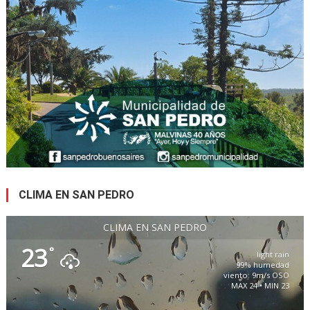
CLIMA EN SAN PEDRO
CLIMA EN SAN PEDRO
23
°
light rain
99% humedad
viento: 9m/s OSO
MAX 24 • MIN 23