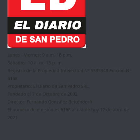
Lunes - Viernes: 9 a.m.-16 p.m.
Sábados: 10 a. m.-13 p. m.
Registro de la Propiedad Intelectual Nº 5335348 Edición Nº
6168
Propietario: El Diario de San Pedro SRL.
Fundado el 7 de Octubre de 2002
Director: Fernando González Bettendorff
El numero de emisión es 6168 al día de hoy 12 de abril de
2021