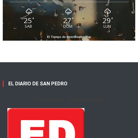
25
27
29
°
°
°
SAB
DOM
LUN
El Tiempo de OpenWeatherMap
EL DIARIO DE SAN PEDRO
Horario Atención