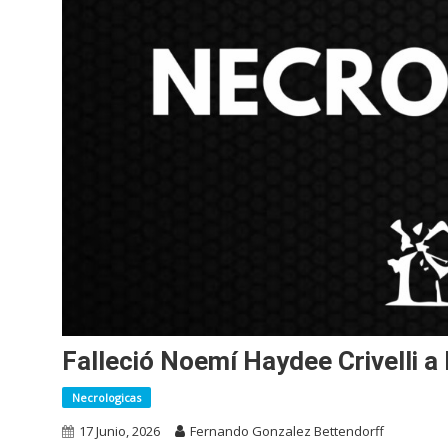
Falleció Noemí Haydee Crivelli a
Necrologicas
17 Junio, 2026
Fernando Gonzalez Bettendorff