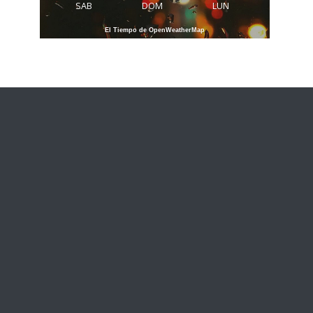
SAB
DOM
LUN
El Tiempo de OpenWeatherMap