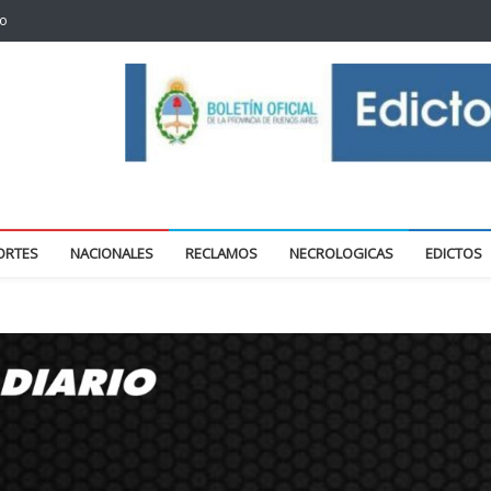
to
oticias locales y regionales
ORTES
NACIONALES
RECLAMOS
NECROLOGICAS
EDICTOS