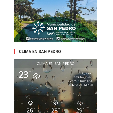
CLIMA EN SAN PEDRO
CLIMA EN SAN PEDRO
23
°
light rain
99% humedad
viento: 11m/s OSO
MAX 24 • MIN 23
26
28
29
°
°
°