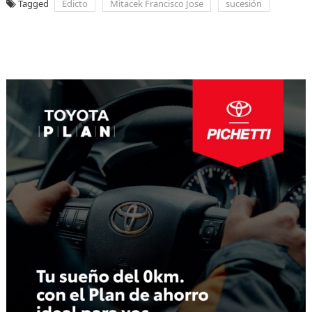
Tagged
Edicto
Mitacek Francisco Jose
sucesión
Navegación
de
entradas