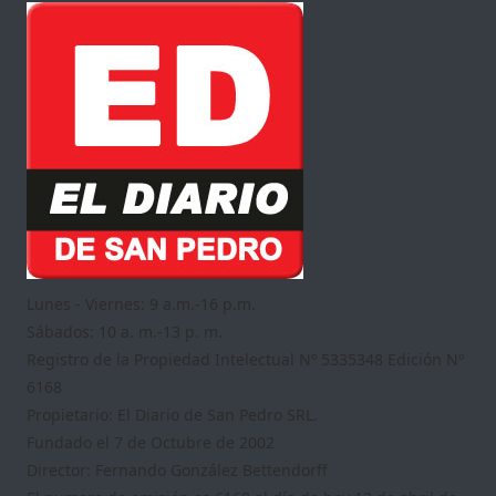
Lunes - Viernes: 9 a.m.-16 p.m.
Sábados: 10 a. m.-13 p. m.
Registro de la Propiedad Intelectual Nº 5335348 Edición Nº
6168
Propietario: El Diario de San Pedro SRL.
Fundado el 7 de Octubre de 2002
Director: Fernando González Bettendorff