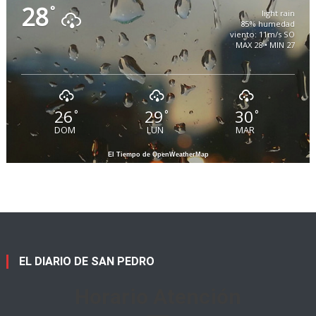
28
°
light rain
85% humedad
viento: 11m/s SO
MAX 28 • MIN 27
26
29
30
°
°
°
DOM
LUN
MAR
El Tiempo de OpenWeatherMap
EL DIARIO DE SAN PEDRO
Horario Atención