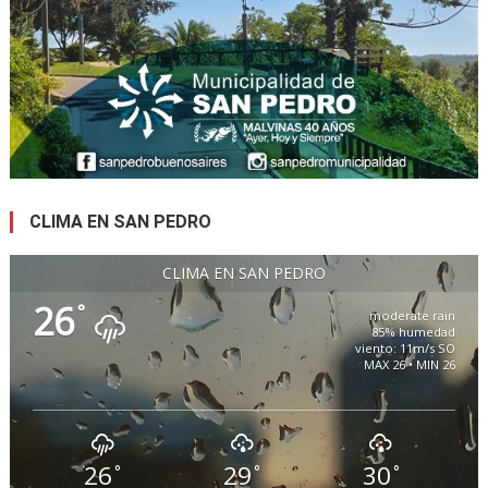
CLIMA EN SAN PEDRO
CLIMA EN SAN PEDRO
26
°
moderate rain
85% humedad
viento: 11m/s SO
MAX 26 • MIN 26
26
29
30
°
°
°