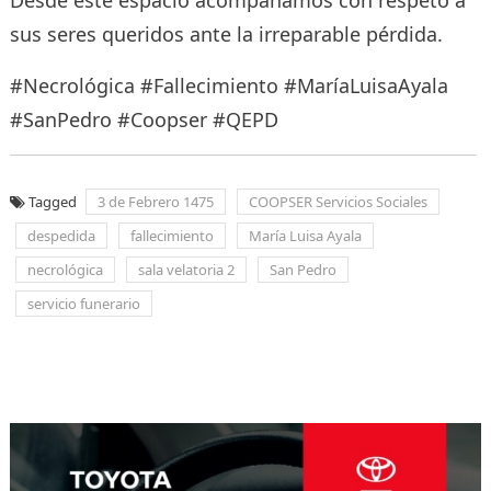
sus seres queridos ante la irreparable pérdida.
#Necrológica #Fallecimiento #MaríaLuisaAyala
#SanPedro #Coopser #QEPD
Tagged
3 de Febrero 1475
COOPSER Servicios Sociales
despedida
fallecimiento
María Luisa Ayala
necrológica
sala velatoria 2
San Pedro
servicio funerario
Navegación
de
entradas