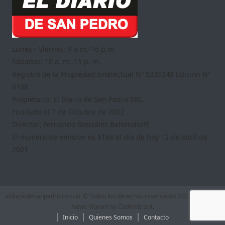
Lunes - Viernes: 9 a.m.-16 p.m.
Sábados: 10 a. m.-13 p. m.
Registro de la Propiedad Intelectual Nº 5335348 Edición Nº
6168
Propietario: El Diario de San Pedro SRL.
Fundado el 7 de Octubre de 2002
Director: Fernando González Bettendorff
El numero de emisión es 6168 al día de hoy 12 de abril de
2021
eldiariodesanpedro.com.ar © Todos los derechos reservados 2022
|
Theme:
News Vibrant by
CodeVibrant
.
Inicio
Quienes Somos
Contacto