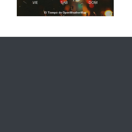
VIE
SAB
DOM
El Tiempo de OpenWeatherMap