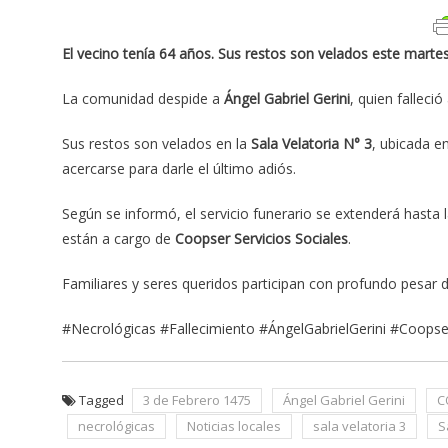
El vecino tenía 64 años. Sus restos son velados este martes y
La comunidad despide a
Ángel Gabriel Gerini
, quien falleció
Sus restos son velados en la
Sala Velatoria N° 3
, ubicada e
acercarse para darle el último adiós.
Según se informó, el servicio funerario se extenderá hasta 
están a cargo de
Coopser Servicios Sociales
.
Familiares y seres queridos participan con profundo pesa
#Necrológicas #Fallecimiento #ÁngelGabrielGerini #Coops
Tagged
3 de Febrero 1475
Ángel Gabriel Gerini
C
necrológicas
Noticias locales
sala velatoria 3
S