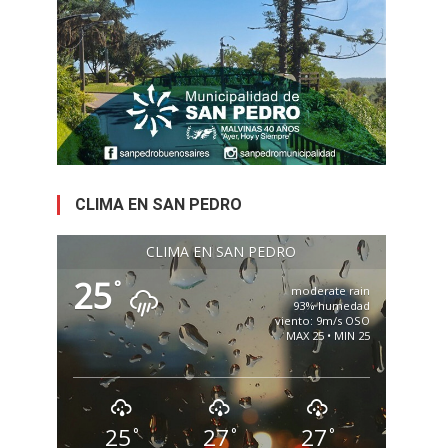
CLIMA EN SAN PEDRO
CLIMA EN SAN PEDRO
25
°
moderate rain
93% humedad
viento: 9m/s OSO
MAX 25 • MIN 25
25
27
27
°
°
°