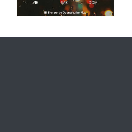
VIE
SAB
DOM
El Tiempo de OpenWeatherMap