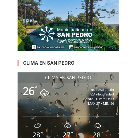
CLIMA EN SAN PEDRO
CLIMA EN SAN PEDRO
26
°
moderate rain
85% humedad
viento: 10m/s OSO
MAX 27 • MIN 26
28
27
28
°
°
°