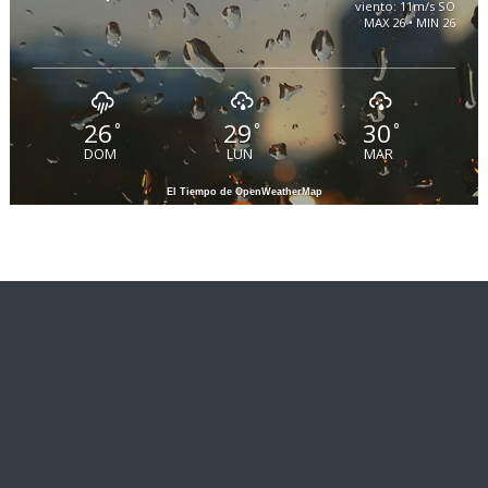
viento: 11m/s SO
MAX 26 • MIN 26
26
29
30
°
°
°
DOM
LUN
MAR
El Tiempo de OpenWeatherMap