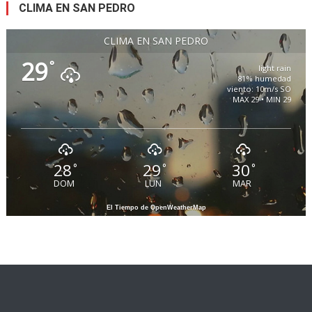
CLIMA EN SAN PEDRO
CLIMA EN SAN PEDRO
29
°
light rain
81% humedad
viento: 10m/s SO
MAX 29 • MIN 29
28
29
30
°
°
°
DOM
LUN
MAR
El Tiempo de OpenWeatherMap