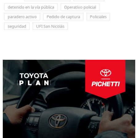
detenido en la vía pública
Operativo policial
paradero activo
Pedido de captura
Policiales
seguridad
UFI San Nicolás
Navegación
de
entradas