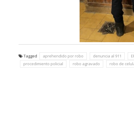
Tagged
aprehendido por robo
denuncia al 911
E
procedimiento policial
robo agravado
robo de celul
Navegación
de
entradas