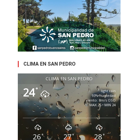
CLIMA EN SAN PEDRO
CLIMA EN SAN PEDRO
24
°
light rain
93% humedad
viento: 8m/s OSO
MAX 25 • MIN 24
26
27
28
°
°
°