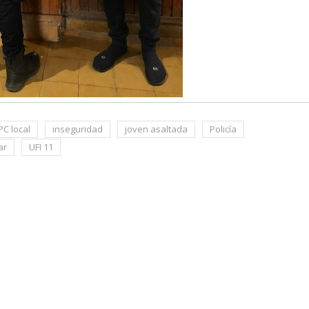
PC local
inseguridad
joven asaltada
Policía
ar
UFI 11