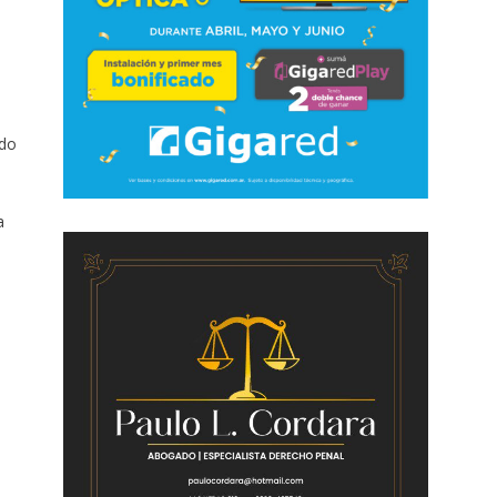
ido
a