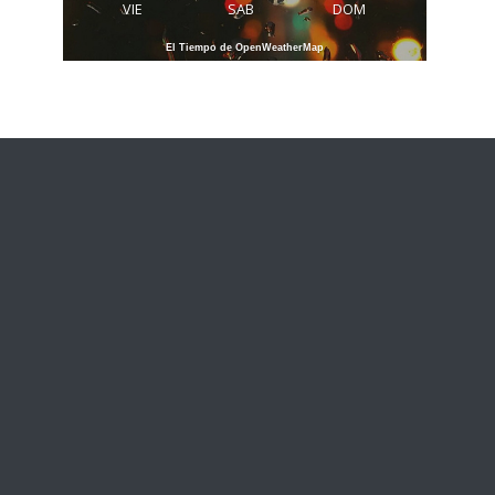
VIE
SAB
DOM
El Tiempo de OpenWeatherMap