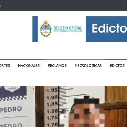
o
oticias locales y regionales
ORTES
NACIONALES
RECLAMOS
NECROLOGICAS
EDICTOS