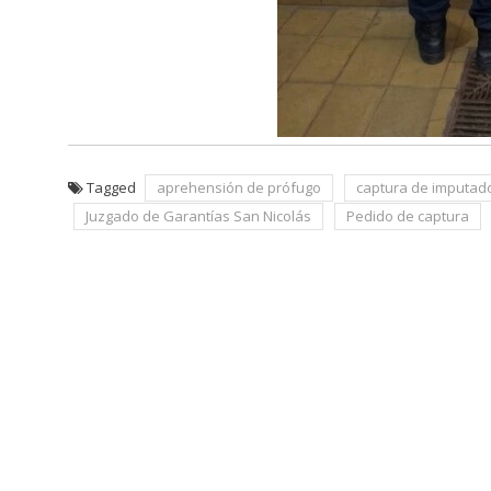
Tagged
aprehensión de prófugo
captura de imputad
Juzgado de Garantías San Nicolás
Pedido de captura
Navegación
de
entradas