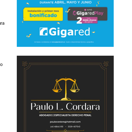
ura
to