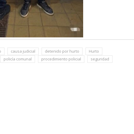
o
causa judicial
detenido por hurto
Hurto
policía comunal
procedimiento policial
seguridad