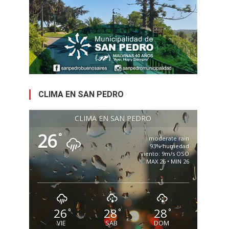
CLIMA EN SAN PEDRO
CLIMA EN SAN PEDRO
26
°
moderate rain
93% humedad
viento: 9m/s OSO
MAX 26 • MIN 26
26
28
28
°
°
°
VIE
SAB
DOM