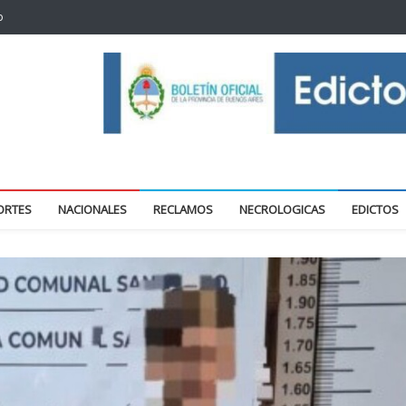
o
oticias locales y regionales
ORTES
NACIONALES
RECLAMOS
NECROLOGICAS
EDICTOS