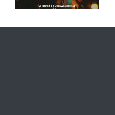
El Tiempo de OpenWeatherMap