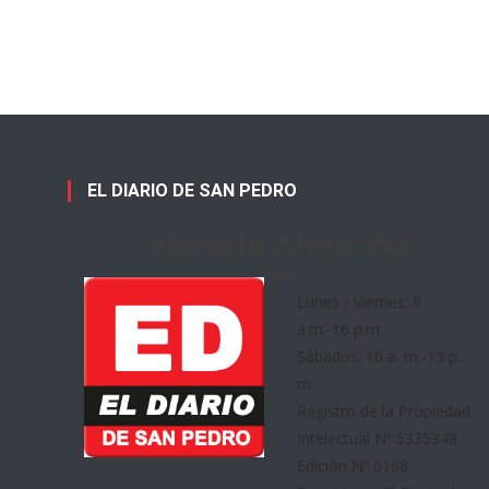
EL DIARIO DE SAN PEDRO
Horario Atención
Lunes - Viernes: 9
a.m.-16 p.m.
Sábados: 10 a. m.-13 p.
m.
Registro de la Propiedad
Intelectual Nº 5335348
Edición Nº 6168