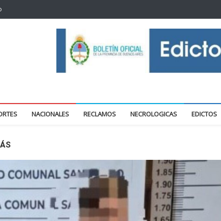
o
oticias locales y regionales
ORTES
NACIONALES
RECLAMOS
NECROLOGICAS
EDICTOS
LÁS