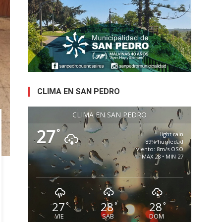
CLIMA EN SAN PEDRO
CLIMA EN SAN PEDRO
27
°
light rain
89% humedad
viento: 8m/s OSO
MAX 28 • MIN 27
27
28
28
°
°
°
VIE
SAB
DOM