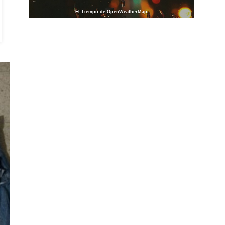
El Tiempo de OpenWeatherMap