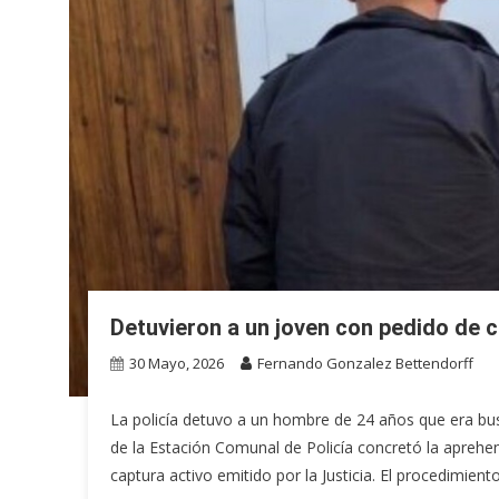
Detuvieron a un joven con pedido de 
30 Mayo, 2026
Fernando Gonzalez Bettendorff
La policía detuvo a un hombre de 24 años que era bus
de la Estación Comunal de Policía concretó la apreh
captura activo emitido por la Justicia. El procedimiento