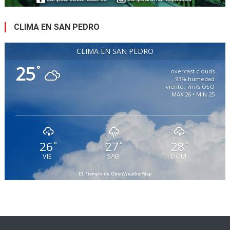
CLIMA EN SAN PEDRO
CLIMA EN SAN PEDRO
25
°
overcast clouds
93% humedad
viento: 7m/s OSO
MAX 26 • MIN 25
26
27
28
°
°
°
VIE
SAB
DOM
El Tiempo de OpenWeatherMap