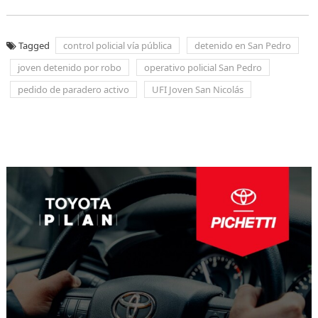
Tagged
control policial vía pública
detenido en San Pedro
joven detenido por robo
operativo policial San Pedro
pedido de paradero activo
UFI Joven San Nicolás
Navegación
de
entradas