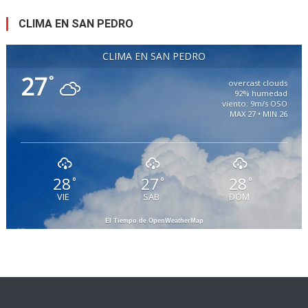
CLIMA EN SAN PEDRO
CLIMA EN SAN PEDRO
27
°
overcast clouds
92% humedad
viento: 9m/s OSO
MAX 27 • MIN 26
28
27
28
°
°
°
VIE
SAB
DOM
El Tiempo de OpenWeatherMap