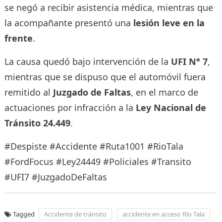
se negó a recibir asistencia médica, mientras que
la acompañante presentó una
lesión leve en la
frente
.
La causa quedó bajo intervención de la
UFI N° 7
,
mientras que se dispuso que el automóvil fuera
remitido al
Juzgado de Faltas
, en el marco de
actuaciones por infracción a la
Ley Nacional de
Tránsito 24.449
.
#Despiste #Accidente #Ruta1001 #RioTala
#FordFocus #Ley24449 #Policiales #Transito
#UFI7 #JuzgadoDeFaltas
Tagged
Accidente de tránsito
accidente en acceso Río Tala