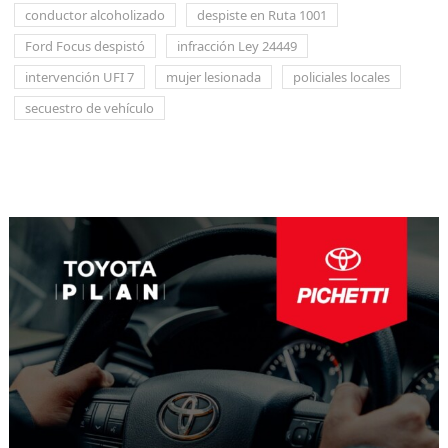
conductor alcoholizado
despiste en Ruta 1001
Ford Focus despistó
infracción Ley 24449
intervención UFI 7
mujer lesionada
policiales locales
secuestro de vehículo
Navegación
de
entradas