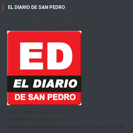
EL DIARIO DE SAN PEDRO
Horario Atención
Lunes - Viernes: 9 a.m.-16 p.m.
Sábados: 10 a. m.-13 p. m.
Registro de la Propiedad Intelectual Nº 5335348 Edición Nº