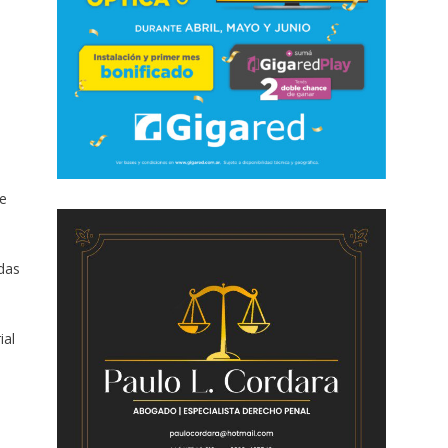
e
adas
ial