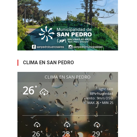
CLIMA EN SAN PEDRO
CLIMA EN SAN PEDRO
26
°
light rain
88% humedad
viento: 9m/s OSO
MAX 26 • MIN 25
26
28
29
°
°
°