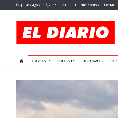
Skip
jueves, agosto 06, 2026
Inicio
Quienes Somos
Contacto
to
content
El Diario de San Pedro | N
Noticias de San Pedro y la región
LOCALES
POLICIALES
REGIONALES
DEP