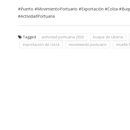
#Puerto #MovimientoPortuario #Exportación #Colza #Buqu
#ActividadPortuaria
Tagged
actividad portuaria 2026
buque de Liberia
exportación de colza
movimiento portuario
muelle 
Navegación
de
entradas