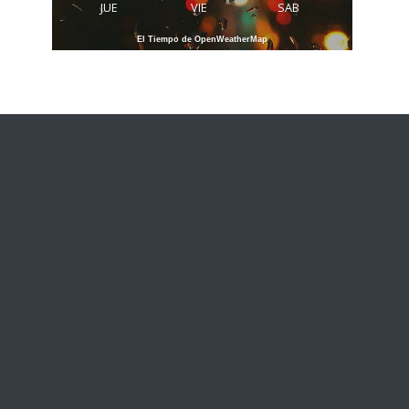
JUE
VIE
SAB
El Tiempo de OpenWeatherMap