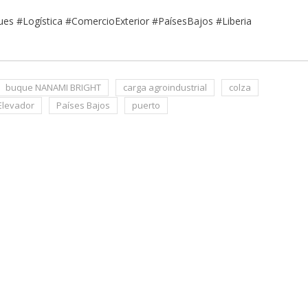
es #Logística #ComercioExterior #PaísesBajos #Liberia
buque NANAMI BRIGHT
carga agroindustrial
colza
Elevador
Países Bajos
puerto