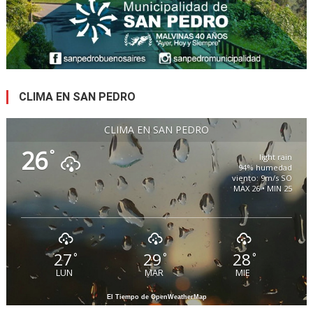
CLIMA EN SAN PEDRO
CLIMA EN SAN PEDRO
26
°
light rain
94% humedad
viento: 9m/s SO
MAX 26 • MIN 25
27
29
28
°
°
°
LUN
MAR
MIE
El Tiempo de OpenWeatherMap