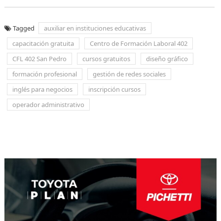
Tagged
auxiliar en instituciones educativas
capacitación gratuita
Centro de Formación Laboral 402
CFL 402 San Pedro
cursos gratuitos
diseño gráfico
formación profesional
gestión de redes sociales
inglés para negocios
inscripción cursos
operador administrativo
Navegación
de
entradas