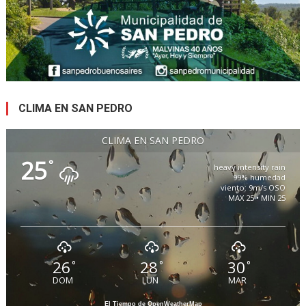
CLIMA EN SAN PEDRO
CLIMA EN SAN PEDRO
25
°
heavy intensity rain
99% humedad
viento: 9m/s OSO
MAX 25 • MIN 25
26
28
30
°
°
°
DOM
LUN
MAR
El Tiempo de OpenWeatherMap