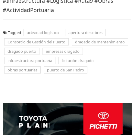
#Infraestructura #Logistica #Ruta9 #Obras
#ActividadPortuaria
Tagged
actividad logística
apertura de sobres
Consorcio de Gestión del Puerto
dragado de mantenimiento
dragado puerto
empresas dragado
infraestructura portuaria
licitación dragado
obras portuarias
puerto de San Pedro
Navegación
de
entradas