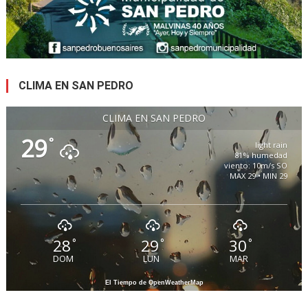
CLIMA EN SAN PEDRO
CLIMA EN SAN PEDRO
29
°
light rain
81% humedad
viento: 10m/s SO
MAX 29 • MIN 29
28
29
30
°
°
°
DOM
LUN
MAR
El Tiempo de OpenWeatherMap