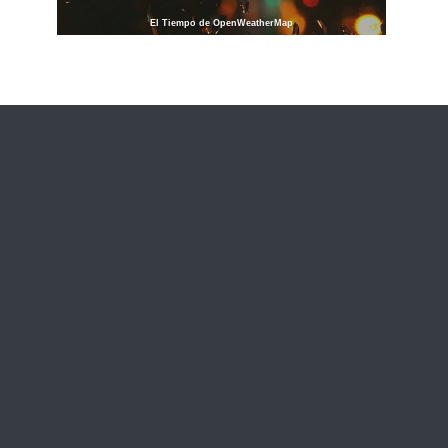
El Tiempo de OpenWeatherMap