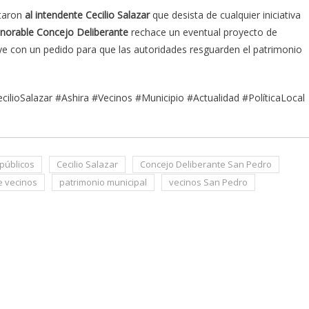
itaron
al intendente Cecilio Salazar
que desista de cualquier iniciativa
onorable Concejo Deliberante
rechace un eventual proyecto de
e con un pedido para que las autoridades resguarden el patrimonio
lioSalazar #Ashira #Vecinos #Municipio #Actualidad #PolíticaLocal
públicos
Cecilio Salazar
Concejo Deliberante San Pedro
e vecinos
patrimonio municipal
vecinos San Pedro