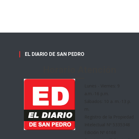
EL DIARIO DE SAN PEDRO
Horario Atención
Lunes - Viernes: 9
a.m.-16 p.m.
Sábados: 10 a. m.-13 p.
m.
Registro de la Propiedad
Intelectual Nº 5335348
Edición Nº 6168