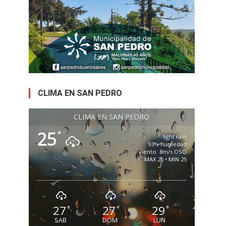
CLIMA EN SAN PEDRO
CLIMA EN SAN PEDRO
25
°
light rain
93% humedad
viento: 8m/s OSO
MAX 25 • MIN 25
27
27
29
°
°
°
SAB
DOM
LUN