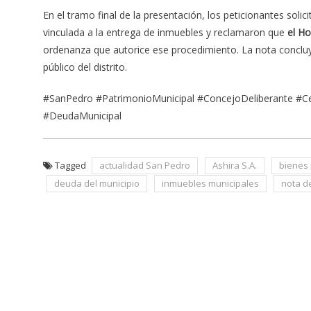
En el tramo final de la presentación, los peticionantes solic
vinculada a la entrega de inmuebles y reclamaron que
el H
ordenanza que autorice ese procedimiento. La nota concluy
público del distrito.
#SanPedro #PatrimonioMunicipal #ConcejoDeliberante #Ceci
#DeudaMunicipal
Tagged
actualidad San Pedro
Ashira S.A.
bienes 
deuda del municipio
inmuebles municipales
nota d
Navegación
de
entradas