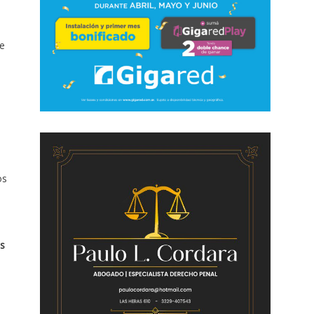
de
os
is