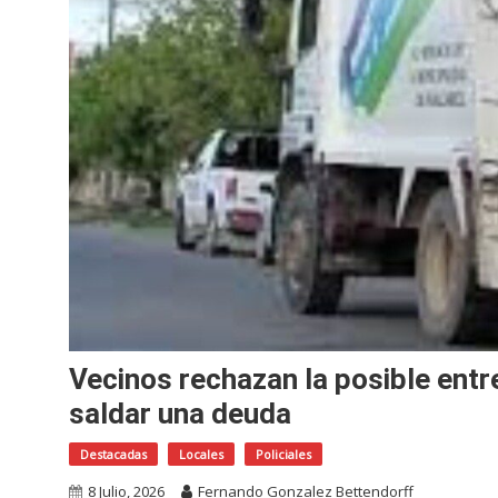
Vecinos rechazan la posible ent
saldar una deuda
Destacadas
Locales
Policiales
8 Julio, 2026
Fernando Gonzalez Bettendorff